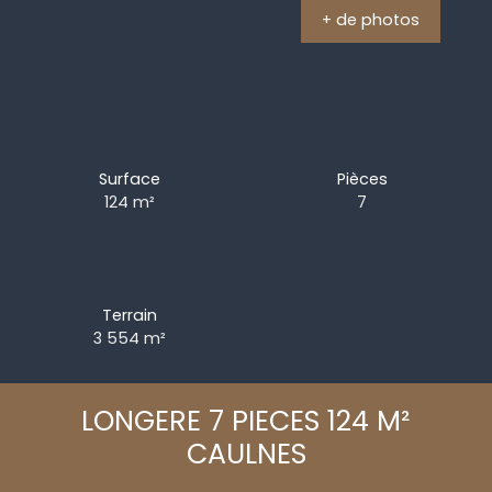
+ de photos
Surface
Pièces
124
m²
7
Terrain
3 554
m²
LONGERE 7 PIECES 124 M²
CAULNES