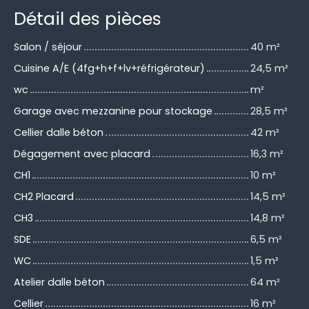
Détail des pièces
Salon / séjour
40 m²
Cuisine A/E (4fg+h+f+lv+réfrigérateur)
24,5 m²
wc
m²
Garage avec mezzanine pour stockage
28,5 m²
Cellier dalle béton
42 m²
Dégagement avec placard
16,3 m²
CH1
10 m²
CH2 Placard
14,5 m²
CH3
14,8 m²
SDE
6,5 m²
WC
1,5 m²
Atelier dalle béton
64 m²
Cellier
16 m²