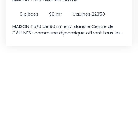
6
pièces
90
m²
Caulnes 22350
MAISON T5/6 de 90 m² env. dans le Centre de
CAULNES : commune dynamique offrant tous les
services du quotidien : commerces, écoles,
professionnels de santé, gare TER, équipements
sportifs et culturels. Son emplacement
stratégique entre Rennes, Saint-Brieuc et Dinan en
fait un lieu de vie recherché, alliant praticité et
qualité de vie. Cette maison parfaitement
entretenue comprend : - au rez-de-chaussée
surélevé : salon / séjour avec poêle à bois /
cuisine aménagée et équipée (four, hotte, 4 feux
gaz, lave-vaisselle) (36 m² env) orientés
EST/SUD/OUEST, une chambre sur parquet avec
placard, salle de bains / wc ; - à l'étage :
mezzanine / bureau (12 m² au sol env), suite
parentale avec chambre / salle d'eau /
sanybroyeur (22 m² au sol env), une chambre /
bureau (12 m² env au sol) ; - sous-sol complet