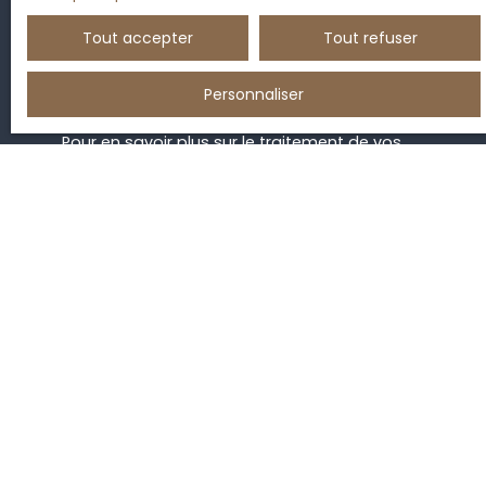
Internet www.bloctel.gouv.fr ou par courrier
adressé à :
Tout accepter
Tout refuser
Société Worldline, Service Bloctel, CS 61311, 41013
Personnaliser
BLOIS CEDEX.
Pour en savoir plus sur le traitement de vos
données personnelles, veuillez consulter notre
politique de confidentialité
.
Recevoir des annonces
JE RECHERCHE UN BIEN