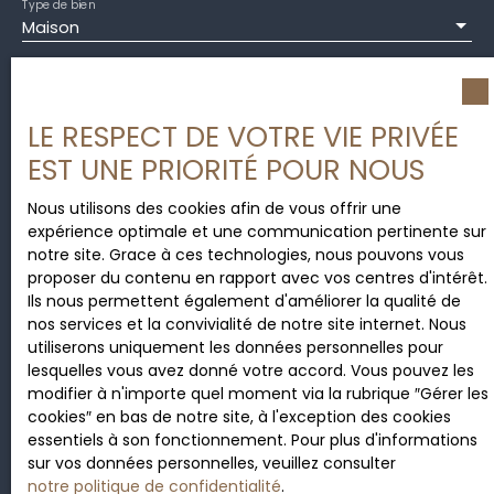
Type de bien
Maison
Localisation
Caulnes (22350)
LE RESPECT DE VOTRE VIE PRIVÉE
Budget max (€)
EST UNE PRIORITÉ POUR NOUS
Nous utilisons des cookies afin de vous offrir une
Surface min (m²)
expérience optimale et une communication pertinente sur
notre site. Grace à ces technologies, nous pouvons vous
Pièces min
proposer du contenu en rapport avec vos centres d'intérêt.
Ils nous permettent également d'améliorer la qualité de
nos services et la convivialité de notre site internet. Nous
J'accepte le traitement de mes données
utiliserons uniquement les données personnelles pour
personnelles conformément au RGPD. Si vous ne
lesquelles vous avez donné votre accord. Vous pouvez les
souhaitez pas faire l'objet de prospection
modifier à n'importe quel moment via la rubrique ″Gérer les
commerciale par voie téléphonique, vous pouvez
cookies″ en bas de notre site, à l'exception des cookies
vous inscrire gratuitement sur la liste d'opposition
essentiels à son fonctionnement. Pour plus d'informations
au démarchage téléphonique, prévu par l'article
sur vos données personnelles, veuillez consulter
L223-1 du code de la consommation, sur le site
notre politique de confidentialité
.