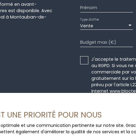
nformé en avant-
Prénom
res est disponible. Avec
idéal à Montauban-de-
Type d'offre
Vente
Budget max (€)
J'accepte le trait
au RGPD. Si vous ne 
commerciale par voi
gratuitement sur la
prévu par l'article 
Internet www.bloctel
Société Worldline, Se
EST UNE PRIORITÉ POUR NOUS
Pour en savoir plus 
veuillez consulter n
ce optimale et une communication pertinente sur notre site. Gr
ettent également d'améliorer la qualité de nos services et la con