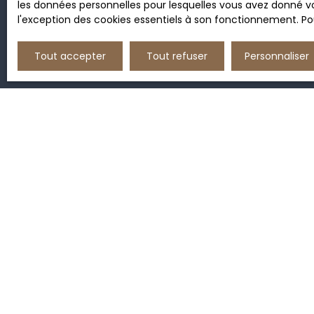
les données personnelles pour lesquelles vous avez donné vo
l'exception des cookies essentiels à son fonctionnement. Pou
Tout accepter
Tout refuser
Personnaliser
JE RECHERCHE UN BIEN
Vente maison Montauban-de-Bretagne
(35360)
Vente maison Médréac (35360)
Vente appartement Montauban-de-Bretagne
(35360)
Location appartement Montauban-de-
Bretagne (35360)