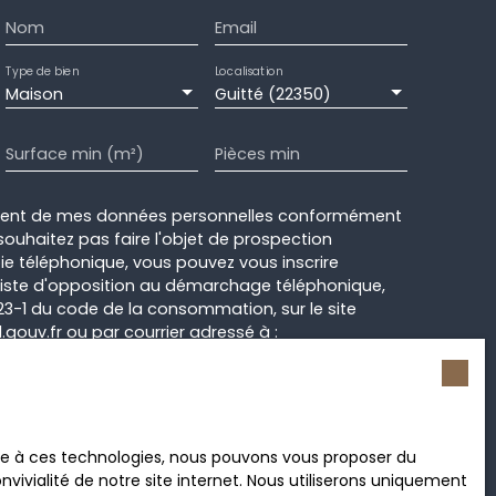
Nom
Email
Type de bien
Localisation
Maison
Guitté (22350)
Surface min (m²)
Pièces min
ement de mes données personnelles conformément
souhaitez pas faire l'objet de prospection
e téléphonique, vous pouvez vous inscrire
 liste d'opposition au démarchage téléphonique,
L223-1 du code de la consommation, sur le site
.gouv.fr ou par courrier adressé à :
rvice Bloctel, CS 61311, 41013 BLOIS CEDEX.
sur le traitement de vos données personnelles,
otre
politique de confidentialité
.
ace à ces technologies, nous pouvons vous proposer du
vivialité de notre site internet. Nous utiliserons uniquement