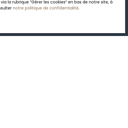
 la rubrique ″Gérer les cookies″ en bas de notre site, à
nsulter
notre politique de confidentialité
.
Recevoir des annonces
INFORMATIONS
Nos honoraires
Mentions légales
Politique de confidentialité
Plan du site
Gérer les cookies
Propulsé par