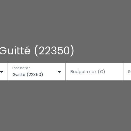
Guitté (22350)
Localisation
Budget max (€)
S
Guitté (22350)