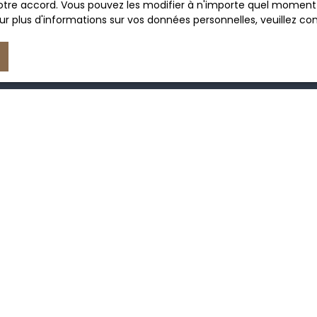
tre accord. Vous pouvez les modifier à n'importe quel moment via
r plus d'informations sur vos données personnelles, veuillez co
JE SUIS PROPRIÉTAIRE
Estimez votre bien
Vendre avec nous
Espace vendeur
Gestion locative
Nous contacter