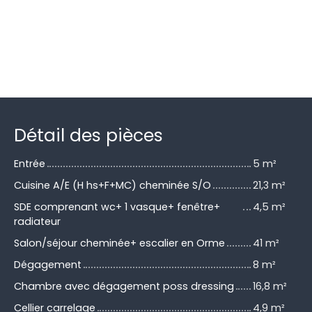
Détail des pièces
Entrée
5 m²
Cuisine A/E (H hs+F+MC) cheminée S/O
21,3 m²
SDE comprenant wc+ 1 vasque+ fenêtre+
4,5 m²
radiateur
Salon/séjour cheminée+ escalier en Orme
41 m²
Dégagement
8 m²
Chambre avec dégagement poss dressing
16,8 m²
Cellier carrelage
4,9 m²