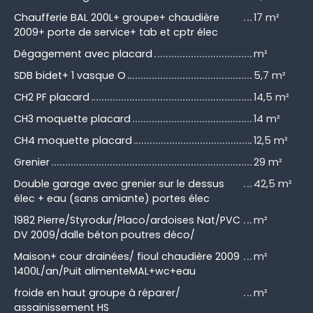
Chaufferie BAL 200L+ groupe+ chaudière
17 m²
2009+ porte de service+ tab et cptr élec
Dégagement avec placard
m²
SDB bidet+ 1 vasque O
5,7 m²
CH2 PF placard
14,5 m²
CH3 moquette placard
14 m²
CH4 moquette placard
12,5 m²
Grenier
29 m²
Double garage avec grenier sur le dessus
42,5 m²
élec + eau (sans amiante) portes élec
1982 Pierre/Styrodur/Placo/ardoises Nat/PVC
m²
DV 2009/dalle béton poutres déco/
Maison+ cour drainées/ fioul chaudière 2009
m²
1400L/an/Puit alimenteMAL+wc+eau
froide en haut groupe à réparer/
m²
assainissement HS