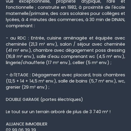
vue exceptionnelle, propriété atypique, rare et
fonctionnelle ; construite en 1982, à proximité de l'école
maternelle/primaire, des cars scolaires pour collèges et
lycées, à 4 minutes des commerces, à 30 min de DINAN,
comprenant :
- au RDC : Entrée, cuisine aménagée et équipée avec
cheminée (21,3 m² env.), salon / séjour avec cheminée
(41 m² env.), chambre avec dégagement poss dressing
(16,8 m² env.), salle d'eau comprenant wc (4,5 m² env.),
lingerie/chaufferie (17 m² env.), cellier (5 m² env.) ;
- à l'ETAGE : Dégagement avec placard, trois chambres
(12,5 + 14 + 14,5 m² env.), salle de bains (5,7 m² env.), wc,
grenier (29 m² env.) ;
DOUBLE GARAGE (portes électriques)
Le tout sur un terrain arboré de plus de 3 740 m² !
ALLIANCE IMMOBILIER
02 99 06 39 39