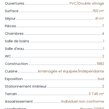
Ouvertures
PVC/Double vitrage
Surface
150
m²
Séjour
41
m²
Pièces
7
Chambres
4
Salle de bains
1
Salle d'eau
1
WC
2
Construction
1982
Cuisine
Aménagée et équipée/Indépendante
Exposition
Sud
Stationnement intérieur
2
Terrain
3 746
m²
Assainissement
Individuel non conforme
Localisation
Broons 22250