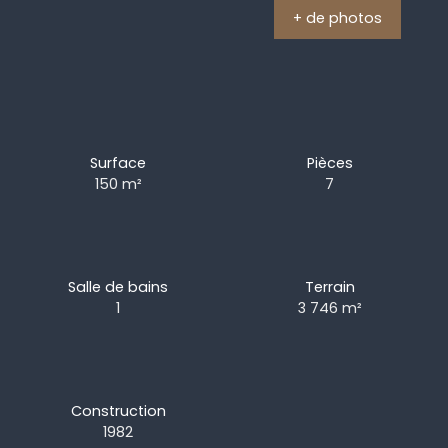
+ de photos
Surface
Pièces
150
m²
7
Salle de bains
Terrain
1
3 746
m²
Construction
1982