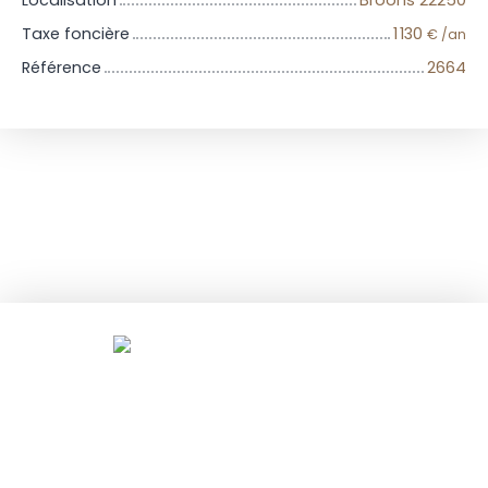
Taxe foncière
1 130
€ /an
Référence
2664