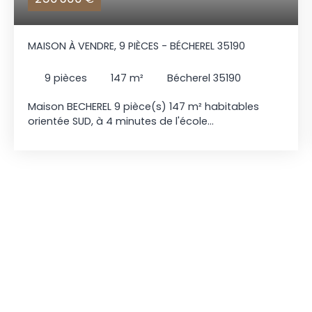
MAISON À VENDRE, 9 PIÈCES - BÉCHEREL 35190
9
pièces
147
m²
Bécherel 35190
Maison BECHEREL 9 pièce(s) 147 m² habitables
orientée SUD, à 4 minutes de l'école
maternelle/primaire, des cars scolaires pour
collèges et lycées, des commerces, des bus
BREIZHGO pour RENNES, à 8 min de l'axe RENNES-ST
MALO, à 13 min de l'axe RENNES-ST BRIEUC, à 30 min
de Rennes (EN SAINT-PERN), comprenant : - au
rez-de-chaussée : entrée, salon / séjour
(cheminée/insert) Sud, cuisine aménagée et
équipée (hotte, feux gaz + élec, four, lave-
vaisselle, réfrigérateur) accès jardin, dégagement
(placard), 2 chambres dont 1 avec placard, salle
d'eau/wc ; - à l'étage : dégagement (placards), 4
chambres dont 3 avec rangements, bureau, salle
d'eau / wc ; - sous-sol complet : garage, cave,