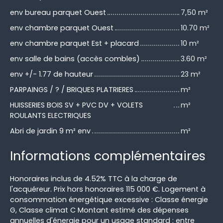
env bureau parquet Ouest
7,50 m²
env chambre parquet Ouest
10.70 m²
env chambre parquet Est + placard
10 m²
env salle de bains (accès combles)
3.60 m²
env +/- 1.77 de hauteur
23 m²
PARPAINGS / ? / BRIQUES PLATRIERES
m²
HUISSERIES BOIS SV + PVC DV + VOLETS
m²
ROULANTS ELECTRIQUES
Abri de jardin 9 m² env
m²
Informations complémentaires
Honoraires inclus de 4.52% TTC à la charge de
l'acquéreur. Prix hors honoraires 115 000 €. Logement à
consommation énergétique excessive : Classe énergie
G, Classe climat C Montant estimé des dépenses
annuelles d'énergie pour un usage standard : entre