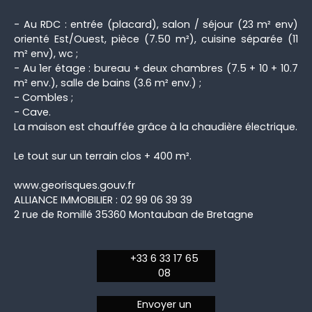
- Au RDC : entrée (placard), salon / séjour (23 m² env)
orienté Est/Ouest, pièce (7.50 m²), cuisine séparée (11
m² env), wc ;
- Au 1er étage : bureau + deux chambres (7.5 + 10 + 10.7
m² env.), salle de bains (3.6 m² env.) ;
- Combles ;
- Cave.
La maison est chauffée grâce à la chaudière électrique.
Le tout sur un terrain clos + 400 m².
www.georisques.gouv.fr
ALLIANCE IMMOBILIER : 02 99 06 39 39
2 rue de Romillé 35360 Montauban de Bretagne
+33 6 33 17 65
08
Envoyer un