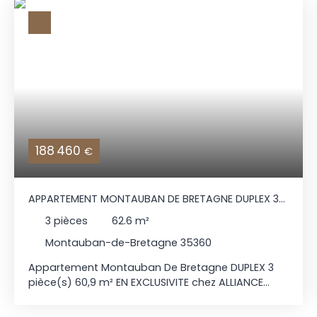
188 460
€
APPARTEMENT MONTAUBAN DE BRETAGNE DUPLEX 3
PIÈCE(S) 60,9 M²
3
pièces
62.6
m²
Montauban-de-Bretagne 35360
Appartement Montauban De Bretagne DUPLEX 3
pièce(s) 60,9 m² EN EXCLUSIVITE chez ALLIANCE
IMMOBILIER au 2ème et 3ème / 3 sans ascenseur -
LIBRE et comprenant : 2ème étage : Une entrée