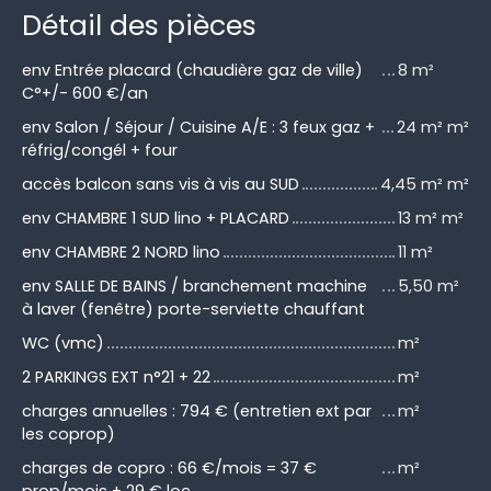
Détail des pièces
env Entrée placard (chaudière gaz de ville)
8 m²
C°+/- 600 €/an
env Salon / Séjour / Cuisine A/E : 3 feux gaz +
24 m² m²
réfrig/congél + four
accès balcon sans vis à vis au SUD
4,45 m² m²
env CHAMBRE 1 SUD lino + PLACARD
13 m² m²
env CHAMBRE 2 NORD lino
11 m²
env SALLE DE BAINS / branchement machine
5,50 m²
à laver (fenêtre) porte-serviette chauffant
WC (vmc)
m²
2 PARKINGS EXT n°21 + 22
m²
charges annuelles : 794 € (entretien ext par
m²
les coprop)
charges de copro : 66 €/mois = 37 €
m²