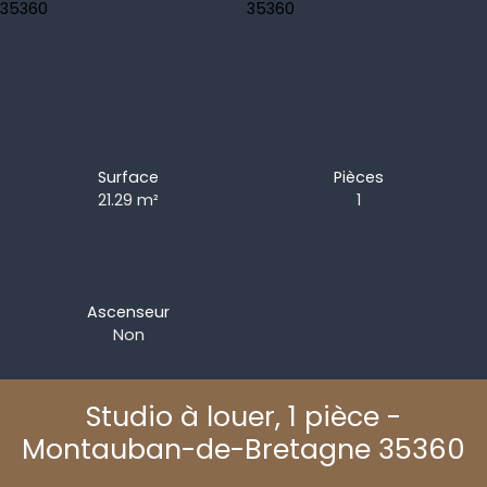
Surface
Pièces
21.29
m²
1
Ascenseur
Non
Studio à louer, 1 pièce -
Montauban-de-Bretagne 35360