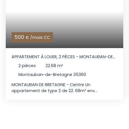
500
€ /mois CC
APPARTEMENT À LOUER, 2 PIÈCES - MONTAUBAN-DE-
BRETAGNE 35360
2
pièces
22.68
m²
Montauban-de-Bretagne 35360
MONTAUBAN DE BRETAGNE - Centre Un
appartement de type 2 de 22. 68m² env
accessible avec des marches comprenant :
Cuisine aménagée et équipée (Plaque +
réfrigérateur), une chambre et une salle d'eau wc.
Terrasse. Cet appartement est chauffé à
l'électricité. Libre de suite Loyer : 430 € + P/charges
: 70€ (Eau froide + Poubelles) Dépot de garantie :