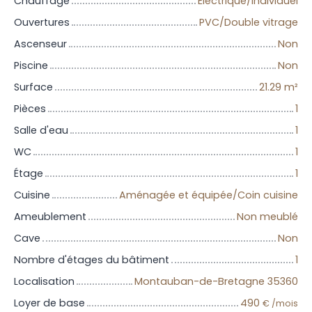
Chauffage
Electrique/Individuel
Ouvertures
PVC/Double vitrage
Ascenseur
Non
Piscine
Non
Surface
21.29
m²
Pièces
1
Salle d'eau
1
WC
1
Étage
1
Cuisine
Aménagée et équipée/Coin cuisine
Ameublement
Non meublé
Cave
Non
Nombre d'étages du bâtiment
1
Localisation
Montauban-de-Bretagne 35360
Loyer de base
490
€ /mois