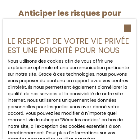
Anticiper les risques pour
protéger durablement son
investissement immobilier
LE RESPECT DE VOTRE VIE PRIVÉE
EST UNE PRIORITÉ POUR NOUS
Investir dans un bien locatif représente souvent un
projet patrimonial important. Il est donc essentiel
Nous utilisons des cookies afin de vous offrir une
d’anticiper les risques susceptibles d’impacter la
expérience optimale et une communication pertinente
rentabilité du logement. Les impayés de loyers, les
sur notre site. Grace à ces technologies, nous pouvons
dégradations ou les litiges juridiques peuvent
vous proposer du contenu en rapport avec vos centres
rapidement devenir sources de stress pour un
d'intérêt. Ils nous permettent également d'améliorer la
propriétaire non préparé.
qualité de nos services et la convivialité de notre site
internet. Nous utiliserons uniquement les données
La souscription à certaines garanties, comme
personnelles pour lesquelles vous avez donné votre
l’assurance loyers impayés, constitue une solution
accord. Vous pouvez les modifier à n'importe quel
efficace pour sécuriser ses revenus. Une bonne
moment via la rubrique ″Gérer les cookies″ en bas de
sélection du locataire en amont reste également
notre site, à l'exception des cookies essentiels à son
indispensable afin de limiter les situations délicates. De
fonctionnement. Pour plus d'informations sur vos
plus, un logement entretenu régulièrement conserve