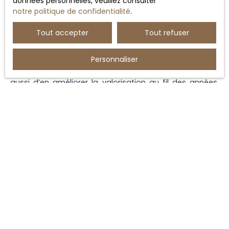
données personnelles, veuillez consulter
davantage sa valeur et attire plus facilement des
notre politique de confidentialité
.
locataires sérieux.
Tout accepter
Tout refuser
Nous conseillons également aux propriétaires de
conserver une vision à long terme de leur
Personnaliser
investissement. Une location bien gérée permet non
seulement de préserver la rentabilité du bien, mais
aussi d’en améliorer la valorisation au fil des années.
Grâce à une gestion rigoureuse et un
accompagnement adapté, il devient plus simple
d’optimiser son patrimoine immobilier tout en limitant
les contraintes du quotidien.
Une gestion locative sereine
grâce à un accompagnement
de proximité