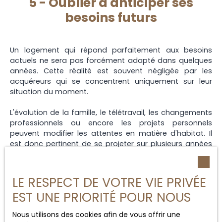
5 - Oublier d'anticiper ses
besoins futurs
Un logement qui répond parfaitement aux besoins
actuels ne sera pas forcément adapté dans quelques
années. Cette réalité est souvent négligée par les
acquéreurs qui se concentrent uniquement sur leur
situation du moment.
L'évolution de la famille, le télétravail, les changements
professionnels ou encore les projets personnels
peuvent modifier les attentes en matière d'habitat. Il
est donc pertinent de se projeter sur plusieurs années
avant de finaliser son achat. Une chambre
supplémentaire, un bureau ou un espace extérieur
peuvent rapidement devenir indispensables.
LE RESPECT DE VOTRE VIE PRIVÉE
EST UNE PRIORITÉ POUR NOUS
Cette réflexion à long terme contribue à limiter les
risques de revente précipitée ou de déménagement
Nous utilisons des cookies afin de vous offrir une
non anticipé. Elle permet également d'optimiser la