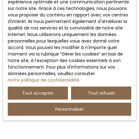
expérience optimale et une communication pertinente
durée de détention du bien. Les critères de
surface
sur notre site. Grace à ces technologies, nous pouvons
habitable
et d'
évolution familiale
doivent ainsi être
vous proposer du contenu en rapport avec vos centres
intégrés dans toute stratégie d'acquisition.
d'intérêt. Ils nous permettent également d'améliorer la
qualité de nos services et la convivialité de notre site
internet. Nous utiliserons uniquement les données
personnelles pour lesquelles vous avez donné votre
6 -
Se lancer seul sans
accord. Vous pouvez les modifier à n'importe quel
moment via la rubrique ″Gérer les cookies″ en bas de
accompagnement
notre site, à l'exception des cookies essentiels à son
professionnel
fonctionnement. Pour plus d'informations sur vos
données personnelles, veuillez consulter
notre politique de confidentialité
.
L'immobilier est un domaine complexe qui implique de
Tout accepter
Tout refuser
nombreuses étapes administratives, juridiques et
financières. Beaucoup d'acheteurs pensent pouvoir
tout gérer seuls, mais cette approche peut parfois
Personnaliser
générer des erreurs coûteuses.
L'accompagnement par une agence immobilière
permet de bénéficier d'un regard expert sur le marché,